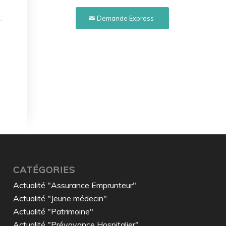
Demande Express
CATÉGORIES
Actualité "Assurance Emprunteur"
Actualité "Jeune médecin"
Actualité "Patrimoine"
Actualité "Prévoyance Hospitalier"