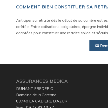
COMMENT BIEN CONSTITUER SA RETRA
Anticiper sa retraite dès le début de sa carrière est es
arrêtée. Entre cotisations obligatoires, épargne indivi
adaptées pour constituer une retraite solide et sécuri
Dem
ASSURANCES MEDICA
DUNANT FREDERIC
Domaine de la Garenne
83740 LA CADIERE D’AZUR
Fixe : 09 77 83 13 77