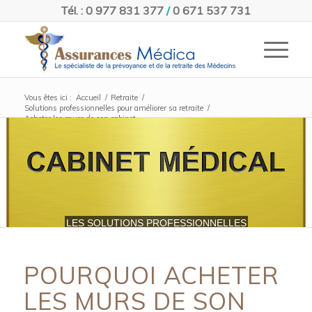
Tél. : 0 977 831 377
/
0 671 537 731
Vous êtes ici :
Accueil
/
Retraite
/
Solutions professionnelles pour améliorer sa retraite
/
Acheter les murs de son cabinet
LES SOLUTIONS PROFESSIONNELLES
POURQUOI ACHETER
LES MURS DE SON