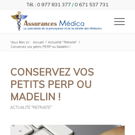
Tél. : 0 977 831 377
/
0 671 537 731
Vous êtes ici :
Accueil
/
Actualité "Retraite"
/
Conservez vos petits PERP ou Madelin !
CONSERVEZ VOS
PETITS PERP OU
MADELIN !
ACTUALITÉ "RETRAITE"